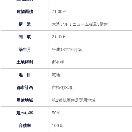
建物面積
71.00㎡
構 造
木造アルミニューム板葺3階建
間 取
2ＬＤＫ
築年月
平成13年10月築
土地権利
所有権
地 目
宅地
都市計画
市街化区域
用途地域
第1種低層住居専用地域
建ぺい率
50％
容積率
100％