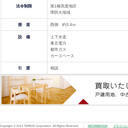
法令制限
第1種高度地区
準防火地域
接 道
西側 約3.4ｍ
設 備
上下水道
東京電力
都市ガス
カースペース
引 渡
相談
Copyright © 2013 TERIOS Corporation. All Rlghts Reserved.
INFORMATION
プライバシ