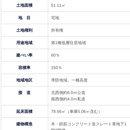
土地面積
51.11㎡
地 目
宅地
土地権利
所有権
用途地域
第1種低層住居地域
建ぺい率
60％
容積率
150％
地域地区
準防地域、一種高度
接 道
北西側約6.0ｍ公道
南西側約4.0ｍ私道
延床面積
78.56㎡（車庫5.06㎡含む）
建物構造
木・鉄筋コンクリート造スレート葺地下1