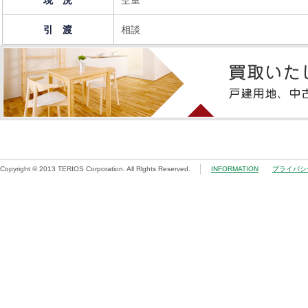
現 況
空室
引 渡
相談
Copyright © 2013 TERIOS Corporation. All Rlghts Reserved.
INFORMATION
プライバシ