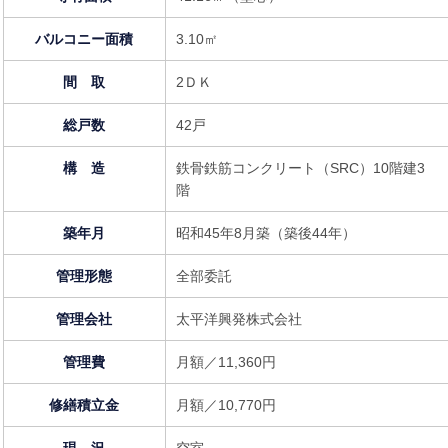
バルコニー面積
3.10㎡
間 取
2ＤＫ
総戸数
42戸
構 造
鉄骨鉄筋コンクリート（SRC）10階建3
階
築年月
昭和45年8月築（築後44年）
管理形態
全部委託
管理会社
太平洋興発株式会社
管理費
月額／11,360円
修繕積立金
月額／10,770円